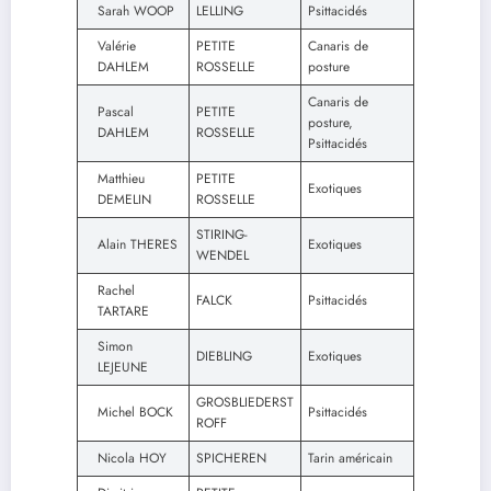
Sarah WOOP
LELLING
Psittacidés
Valérie
PETITE
Canaris de
DAHLEM
ROSSELLE
posture
Canaris de
Pascal
PETITE
posture,
DAHLEM
ROSSELLE
Psittacidés
Matthieu
PETITE
Exotiques
DEMELIN
ROSSELLE
STIRING-
Alain THERES
Exotiques
WENDEL
Rachel
FALCK
Psittacidés
TARTARE
Simon
DIEBLING
Exotiques
LEJEUNE
GROSBLIEDERST
Michel BOCK
Psittacidés
ROFF
Nicola HOY
SPICHEREN
Tarin américain