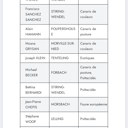
Francisco
STIRING-
Canaris de
SANCHEZ
WENDEL
couleurs
SANCHEZ
Alain
POUPERSHOUS
Canaris de
HAMANN
E
posture
Moana
MORVILLE-SUR-
Canaris de
GRYSAN
NIED
couleurs
Joseph KLEIN
TENTELING
Exotiques
Canaris de
Michael
FORBACH
posture,
BECKER
Psittacidés
Bettina
STIRING-
Psittacidés
BERNARDI
WENDEL
Jean-Pierre
MORSBACH
Faune européenne
CHEPIS
Stéphane
LELLING
Psittacidés
WOOP